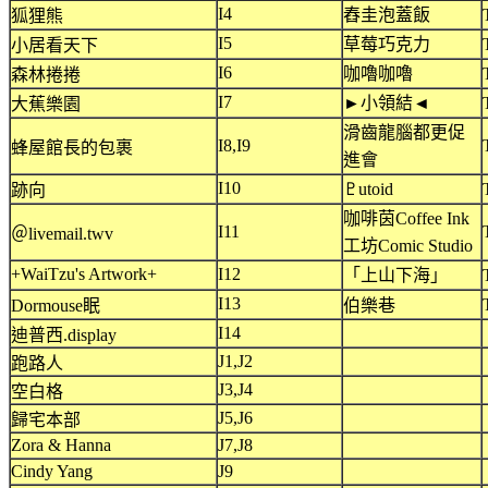
I4
舂圭泡蓋飯
狐狸熊
I5
草莓巧克力
小居看天下
I6
咖嚕咖嚕
森林捲捲
I7
►小領結◄
大蕉樂園
滑齒龍腦都更促
I8,I9
蜂屋館長的包裹
進會
I10
♇utoid
跡向
咖啡茵Coffee Ink
I11
＠livemail.twv
工坊Comic Studio
+WaiTzu's Artwork+
I12
「上山下海」
I13
Dormouse眠
伯樂巷
I14
迪普西.display
J1,J2
跑路人
J3,J4
空白格
J5,J6
歸宅本部
Zora & Hanna
J7,J8
Cindy Yang
J9