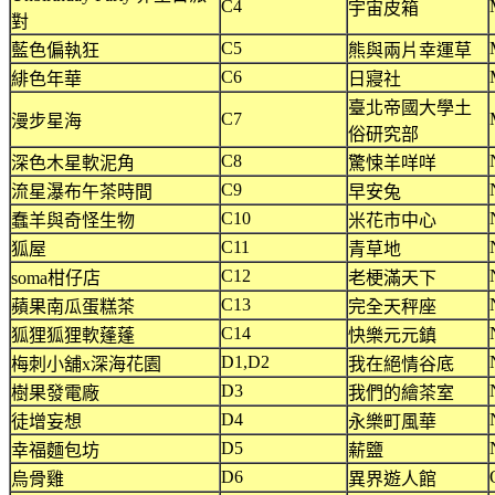
C4
宇宙皮箱
對
C5
藍色偏執狂
熊與兩片幸運草
C6
緋色年華
日寢社
臺北帝國大學土
C7
漫步星海
俗研究部
C8
深色木星軟泥角
驚悚羊咩咩
C9
流星瀑布午茶時間
早安兔
C10
蠢羊與奇怪生物
米花市中心
C11
狐屋
青草地
C12
soma柑仔店
老梗滿天下
C13
蘋果南瓜蛋糕茶
完全天秤座
C14
狐狸狐狸軟蓬蓬
快樂元元鎮
D1,D2
梅刺小舖x深海花園
我在絕情谷底
D3
樹果發電廠
我們的繪茶室
D4
徒增妄想
永樂町風華
D5
幸福麵包坊
薪鹽
D6
烏骨雞
異界遊人館