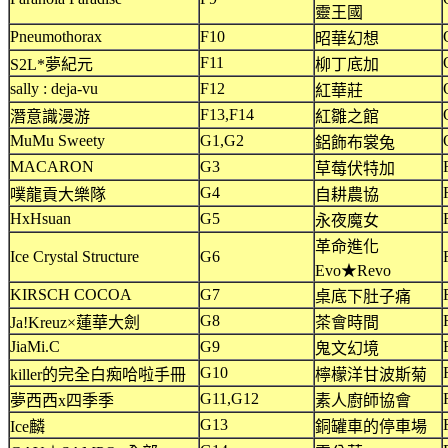
靈王國
Pneumothorax
F10
昭華幻想
F11
S2L*夢紀元
柳丁底加
sally : deja-vu
F12
紅華莊
F13,F14
潛意識漫游
紅雛之館
MuMu Sweety
G1,G2
鋁飾布裳兔
MACARON
G3
草莓伏特加
G4
噗龍貢大樂隊
自耕農協
HxHsuan
G5
永夜魔女
革命進化
Ice Crystal Structure
G6
Evo★Revo
KIRSCH COCOA
G7
桌底下肚子痛
G8
Ja!Kreuz×蓮華大劍
茶會時間
JiaMi.C
G9
鬼文幻境
G10
killer的完全白痴哈啦手冊
檸檬洋甘波斯菊
G11,G12
夢西西x四季季
素人廚師協會
G13
Ice麟
銅罐車的停車場