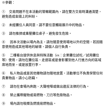
※參觀：
① 交易問題不在本活動的管轄範圍內，請在雙方交易時溝通清楚，
避免造成金錢上的糾紛。
② 未經攤位人員同意，請不要任意觸碰展示中的物品。
③ 請勿推擠或重壓攤位桌子，避免發生危險。
④ 因本次活動以場內為主，請勿隨意使用場地以外的空間，若因隨
意使用造成其他場地的破壞，請個人自行負責。
⑤ 二樓看台提供休息與特殊活動（ex：企業攤位試吃／試用攤位
等）使用，請勿在攤位區、走道區或是會影響到他人行進方向的區域
席地而坐，或是放置行李。
⑥ 私人物品或是其他雜物請勿隨地放置，活動單位不負責保管任何
貴重物品，請小心防竊。
⑦ 請勿在會場內奔跑、大聲喧嘩或做出違反法律的行為。
⑧ 禁止攜帶寵物或易燃物、刀刃等危險物品。
⑨ 場內請勿吸煙及燃燒易燃物品。