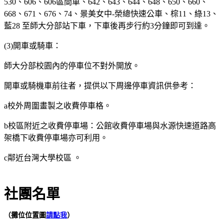
530、606、606區間車、642、643、644、648、650、660、
668、671、676、74、景美女中-榮總快速公車、棕11、綠13、
藍28 至師大分部站下車，下車後再步行約3分鐘即可到達。
(3)開車或騎車：
師大分部校園內的停車位不對外開放。
開車或騎機車前往者，提供以下周邊停車資訊供參考：
a校外周圍畫製之收費停車格。
b校區附近之收費停車場：公館收費停車場與水源快速道路高
架橋下收費停車場亦可利用。
c鄰近台灣大學校區 。
社團名單
（攤位位置圖
請點我
）