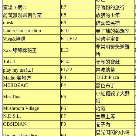
E7
室溫16度C
呼嚕粉的旅行
E8
蔚筑雅漫畫創作室
放狼的少年
umsk
E9
貓喜歡民宿
Under Construction
E10
芙子煉的藝想室
E11,E12
Viva&捲貓
阿柴宇宙哥
非常用緊急避難
E13
Zaza舔舔棉花王
所
TaGat
E14
亮亮的寶藏
F1,F2
play my ass!ㄖ!
電波繪茶
F3
TaiChiPizza
Mailto:老地方
MEROZArT
F4
黑色布丁
小紅帽殺了大野
Mrs.Tina
F5
狼
Mushroom Village
F6
哈啾
N.D.S.L.
F7
宣華上等
OBSIDIAN
F8
巷子內
星光閃閃的小精
Paranoia Paradise
F9