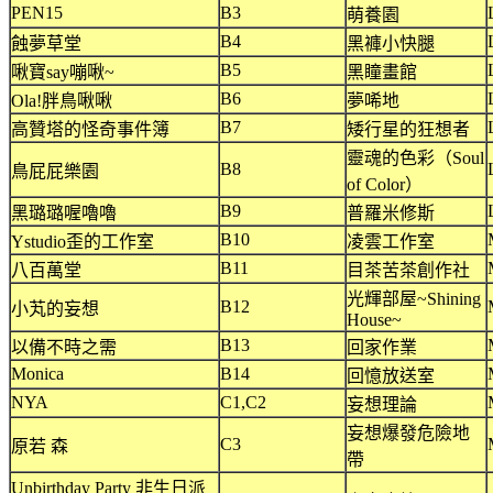
PEN15
B3
萌養園
B4
蝕夢草堂
黑褲小快腿
B5
啾寶say嘣啾~
黑瞳畫館
B6
Ola!胖鳥啾啾
夢唏地
B7
高贊塔的怪奇事件簿
矮行星的狂想者
靈魂的色彩（Soul
B8
鳥屁屁樂園
of Color）
B9
黑璐璐喔嚕嚕
普羅米修斯
B10
Ystudio歪的工作室
凌雲工作室
B11
八百萬堂
目茶苦茶創作社
光輝部屋~Shining
B12
小芄的妄想
House~
B13
以備不時之需
回家作業
Monica
B14
回憶放送室
NYA
C1,C2
妄想理論
妄想爆發危險地
C3
原若 森
帶
Unbirthday Party 非生日派